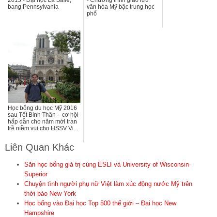
2015 - Đại học La Salle,
- Chương trình giao lưu
bang Pennsylvania
văn hóa Mỹ bậc trung học
phổ
Học bổng du học Mỹ 2016
sau Tết Bính Thân – cơ hội
hấp dẫn cho năm mới tràn
trề niềm vui cho HSSV Vi...
Liên Quan Khác
Săn học bổng giá trị cùng ESLI và University of Wisconsin-
Superior
Chuyện tình người phụ nữ Việt làm xúc động nước Mỹ trên
thời báo New York
Học bổng vào Đại học Top 500 thế giới – Đại học New
Hampshire