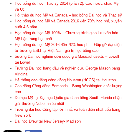
Học bổng du học Thạc sỹ 2014 (phần 2): Các nước châu Mỹ
và Úc
Hội thảo du học Mỹ và Canada – học bổng Đại học và Thạc sỹ
Học bổng du học Mỹ và Canada 2016 đến 70% học phí, xuyên
suốt 4-6 năm
Học bổng du học Mỹ 100% – Chương trình giao lưu văn hóa
Mỹ bậc trung học phổ
Học bổng du học Mỹ 2016 đến 70% học phí – Gặp gỡ đại diện
từ trường ESLI tại Việt Nam giá trị học bổng cao
trường Đại học nghiên cứu quốc gia Massachusetts – Lowell
tại Lowell
Trường Đại học hàng đầu về nghiên cứu George Mason bang
Virigina
Hệ thống cao đẳng cộng đồng Houston (HCCS) tại Houston
Cao đẳng Cộng đồng Edmonds – Bang Washington chất lượng
cao
Du học Mỹ tại Đại học Quốc gia danh tiếng South Florida nhận
giải thưởng Nobel nhiều nhất
Trường đại học Công lập lớn nhất và toàn diện nhất tiểu bang
New York
Đại học Drew tại New Jersey- Madison