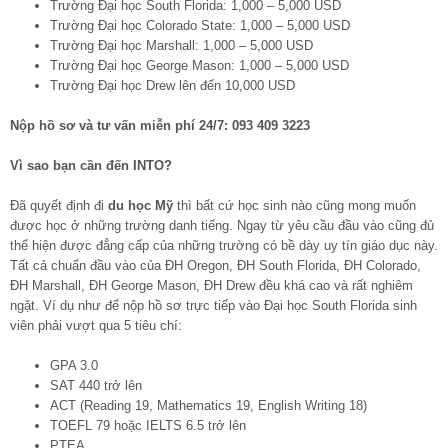
Trường Đại học South Florida: 1,000 – 5,000 USD
Trường Đại học Colorado State: 1,000 – 5,000 USD
Trường Đại học Marshall: 1,000 – 5,000 USD
Trường Đại học George Mason: 1,000 – 5,000 USD
Trường Đại học Drew lên đến 10,000 USD
Nộp hồ sơ và tư vấn miễn phí 24/7: 093 409 3223
Vì sao bạn cần đến INTO?
Đã quyết định đi
du học Mỹ
thì bất cứ học sinh nào cũng mong muốn
được học ở những trường danh tiếng. Ngay từ yêu cầu đầu vào cũng đủ
thể hiện được đẳng cấp của những trường có bề dày uy tín giáo dục này.
Tất cả chuẩn đầu vào của ĐH Oregon, ĐH South Florida, ĐH Colorado,
ĐH Marshall, ĐH George Mason, ĐH Drew đều khá cao và rất nghiêm
ngặt. Ví dụ như để nộp hồ sơ trực tiếp vào Đại học South Florida sinh
viên phải vượt qua 5 tiêu chí:
GPA 3.0
SAT 440 trở lên
ACT (Reading 19, Mathematics 19, English Writing 18)
TOEFL 79 hoặc IELTS 6.5 trở lên
PTEA