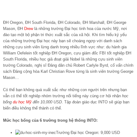
ĐH Oregon, ĐH South Florida, ĐH Colorado, ĐH Marshall, ĐH George
Mason, ĐH
Drew
là những trường Đại học tinh hoa của nước Mỹ, nơi
đào tạo một bộ phận tri thức xuất sắc của xã hội. Khi tìm hiểu kỷ yếu
của những trường Đại học này bạn sẽ choáng ngợp với danh sách
những cựu sinh viên lừng danh trong nhiều lĩnh vực như: du hành gia
William Oefelein tốt nghiệp ĐH Oregon, cựu giám đốc FBI tốt nghiệp ĐH
South Florida, nhiều học giả đoạt giải Nobel là những cựu sinh viên
trường Colorado, nghị sĩ Đảng dân chủ Robert Carlyle Byrd, cố vấn chính
sách Đảng cộng hòa Karl Christian Rove từng là sinh viên trường George
Mason…
Có thể bạn không quá xuất sắc như những con người trên nhưng bạn
vẫn có thể tốt nghiệp nhóm trường nổi tiếng này cùng cơ hội nhận
học
bổng
du học Mỹ
đến 10,000 USD
. Tập đoàn giáo dục INTO sẽ giúp bạn
biến điều không thể thành có thể.
Mức học bổng của 6 trường trong hệ thống INTO:
Trường Đại học Oregon: 9,000 USD