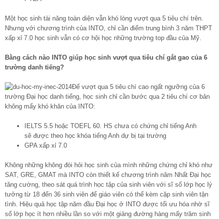
Một học sinh tài năng toàn diện vẫn khó lòng vượt qua 5 tiêu chí trên.
Nhưng với chương trình của INTO, chỉ cần điểm trung bình 3 năm THPT
xấp xỉ 7.0 học sinh vẫn có cơ hội học những trường top đầu của Mỹ.
Bằng cách nào INTO giúp học sinh vượt qua tiêu chí gắt gao của 6
trường danh tiếng?
Để vượt qua 5 tiêu chí cao ngất ngưỡng của 6
trường Đại học danh tiếng, học sinh chỉ cần bước qua 2 tiêu chí cơ bản
không mấy khó khăn của INTO:
IELTS 5.5 hoặc TOEFL 60. HS chưa có chứng chỉ tiếng Anh
sẽ được theo học khóa tiếng Anh dự bị tại trường
GPA xấp xỉ 7.0
Không những không đòi hỏi học sinh của mình những chứng chỉ khó như
SAT, GRE, GMAT mà INTO còn thiết kế chương trình năm Nhất Đại học
tăng cường, theo sát quá trình học tập của sinh viên với sĩ số lớp học lý
tưởng từ 18 đến 36 sinh viên để giáo viên có thể kèm cặp sinh viên tận
tình. Hiệu quả học tập năm đầu Đại học ở INTO được tối ưu hóa nhờ sĩ
số lớp học ít hơn nhiều lần so với một giảng đường hàng mấy trăm sinh