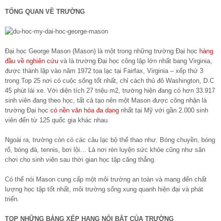
TỔNG QUAN VỀ TRƯỜNG
Đại học George Mason (Mason) là một trong những trường Đại học
hàng
đầu về nghiên cứu
và là trường Đại học công lập lớn nhất bang Virginia,
được thành lập vào năm 1972 tọa lạc tại Fairfax, Virginia – xếp thứ 3
trong Top 25 nơi có cuộc sống tốt nhất, chỉ cách thủ đô Washington, D.C
45 phút lái xe. Với diện tích 27 triệu m
2
, trường hiện đang có hơn 33.917
sinh viên đang theo học, tất cả tạo nên một Mason được công nhận là
trường Đại học
có nền văn hóa đa dạng
nhất tại Mỹ với gần 2.000 sinh
viên đến từ 125 quốc gia khác nhau.
Ngoài ra, trường còn có các câu lạc bộ thể thao như: Bóng chuyền, bóng
rổ, bóng đá, tennis, bơi lội… Là nơi rèn luyện sức khỏe cũng như sân
chơi cho sinh viên sau thời gian học tập căng thẳng.
Có thể nói Mason cung cấp một môi trường an toàn và mang đến chất
lượng học tập tốt nhất, môi trường sống xung quanh hiện đại và phát
triển.
TOP NHỮNG BẢNG XẾP HẠNG NỔI BẬT CỦA TRƯỜNG