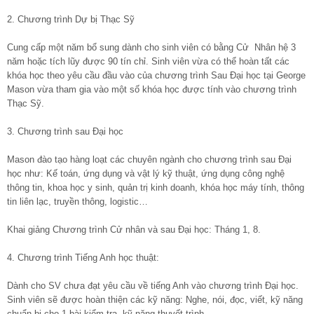
2. Chương trình Dự bị Thạc Sỹ
Cung cấp một năm bổ sung dành cho sinh viên có bằng Cử Nhân hệ 3
năm hoặc tích lũy được 90 tín chỉ. Sinh viên vừa có thể hoàn tất các
khóa học theo yêu cầu đầu vào của chương trình Sau Đại học tại George
Mason vừa tham gia vào một số khóa học được tính vào chương trình
Thạc Sỹ.
3. Chương trình sau Đại học
Mason đào tạo hàng loạt các chuyên ngành cho chương trình sau Đại
học như: Kế toán, ứng dụng và vật lý kỹ thuật, ứng dụng công nghệ
thông tin, khoa học y sinh, quản trị kinh doanh, khóa học máy tính, thông
tin liên lạc, truyền thông, logistic…
Khai giảng Chương trình Cử nhân và sau Đại học: Tháng 1, 8.
4. Chương trình Tiếng Anh học thuật:
Dành cho SV chưa đạt yêu cầu về tiếng Anh vào chương trình Đại học.
Sinh viên sẽ được hoàn thiện các kỹ năng: Nghe, nói, đọc, viết, kỹ năng
chuẩn bị cho 1 bài kiểm tra, kỹ năng thuyết trình…