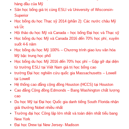
hàng đầu của Mỹ
Săn học bổng giá trị cùng ESLI và University of Wisconsin-
Superior
Học bổng du học Thạc sỹ 2014 (phần 2): Các nước châu Mỹ
và Úc
Hội thảo du học Mỹ và Canada – học bổng Đại học và Thạc sỹ
Học bổng du học Mỹ và Canada 2016 đến 70% học phí, xuyên
suốt 4-6 năm
Học bổng du học Mỹ 100% – Chương trình giao lưu văn hóa
Mỹ bậc trung học phổ
Học bổng du học Mỹ 2016 đến 70% học phí – Gặp gỡ đại diện
từ trường ESLI tại Việt Nam giá trị học bổng cao
trường Đại học nghiên cứu quốc gia Massachusetts – Lowell
tại Lowell
Hệ thống cao đẳng cộng đồng Houston (HCCS) tại Houston
Cao đẳng Cộng đồng Edmonds – Bang Washington chất lượng
cao
Du học Mỹ tại Đại học Quốc gia danh tiếng South Florida nhận
giải thưởng Nobel nhiều nhất
Trường đại học Công lập lớn nhất và toàn diện nhất tiểu bang
New York
Đại học Drew tại New Jersey- Madison