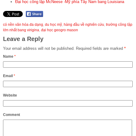
Đại học công lập McNeese -Mỹ phía Tây Nam bang Louisiana
có nền văn hóa đa dạng
,
du học mỹ
,
hàng đầu về nghiên cứu
,
trường công lập
lớn nhất bang virigina
,
đại học geogro mason
Leave a Reply
Your email address will not be published.
Required fields are marked
*
Name
*
Email
*
Website
Comment