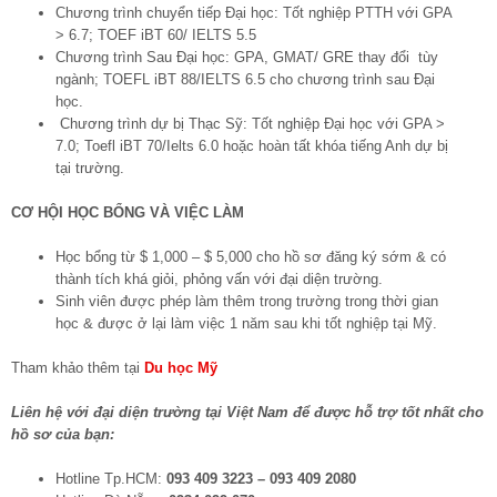
Chương trình chuyển tiếp Đại học: Tốt nghiệp PTTH với GPA
> 6.7; TOEF iBT 60/ IELTS 5.5
Chương trình Sau Đại học: GPA, GMAT/ GRE thay đổi tùy
ngành; TOEFL iBT 88/IELTS 6.5 cho chương trình sau Đại
học.
Chương trình dự bị Thạc Sỹ: Tốt nghiệp Đại học với GPA >
7.0; Toefl iBT 70/Ielts 6.0 hoặc hoàn tất khóa tiếng Anh dự bị
tại trường.
CƠ HỘI HỌC BỔNG VÀ VIỆC LÀM
Học bổng từ $ 1,000 – $ 5,000 cho hồ sơ đăng ký sớm & có
thành tích khá giỏi, phỏng vấn với đại diện trường.
Sinh viên được phép làm thêm trong trường trong thời gian
học & được ở lại làm việc 1 năm sau khi tốt nghiệp tại Mỹ.
Tham khảo thêm tại
Du học Mỹ
Liên hệ với đại diện trường tại Việt Nam để được hỗ trợ tốt nhất cho
hồ sơ của bạn:
Hotline Tp.HCM:
093 409 3223 – 093 409 2080