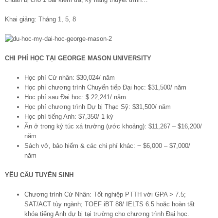
Khai giảng: Tháng 1, 5, 8
CHI PHÍ HỌC TẠI GEORGE MASON UNIVERSITY
Học phí Cử nhân: $30,024/ năm
Học phí chương trình Chuyển tiếp Đại học: $31,500/ năm
Học phí sau Đại học: $ 22,241/ năm
Học phí chương trình Dự bị Thạc Sỹ: $31,500/ năm
Học phí tiếng Anh: $7,350/ 1 kỳ
Ăn ở trong ký túc xá trường (ước khoảng): $11,267 – $16,200/
năm
Sách vở, bảo hiểm & các chi phí khác: ~ $6,000 – $7,000/
năm
YÊU CẦU TUYỂN SINH
Chương trình Cử Nhân: Tốt nghiệp PTTH với GPA > 7.5;
SAT/ACT tùy ngành; TOEF iBT 88/ IELTS 6.5 hoặc hoàn tất
khóa tiếng Anh dự bị tại trường cho chương trình Đại học.