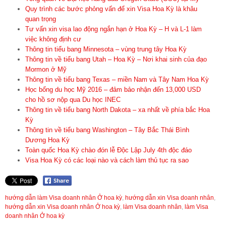
Quy trình các bước phỏng vấn để xin Visa Hoa Kỳ là khâu
quan trọng
Tư vấn xin visa lao động ngắn hạn ở Hoa Kỳ – H và L-1 làm
việc không định cư
Thông tin tiểu bang Minnesota – vùng trung tây Hoa Kỳ
Thông tin về tiểu bang Utah – Hoa Kỳ – Nơi khai sinh của đạo
Mormon ở Mỹ
Thông tin về tiểu bang Texas – miền Nam và Tây Nam Hoa Kỳ
Học bổng du học Mỹ 2016 – đảm bảo nhận đến 13,000 USD
cho hồ sơ nộp qua Du học INEC
Thông tin về tiểu bang North Dakota – xa nhất về phía bắc Hoa
Kỳ
Thông tin về tiểu bang Washington – Tây Bắc Thái Bình
Dương Hoa Kỳ
Toàn quốc Hoa Kỳ chào đón lễ Độc Lập July 4th độc đáo
Visa Hoa Kỳ có các loại nào và cách làm thủ tục ra sao
hướng dẫn làm Visa doanh nhân Ở hoa kỳ
,
hướng dẫn xin Visa doanh nhân
,
hướng dẫn xin Visa doanh nhân Ở hoa kỳ
,
làm Visa doanh nhân
,
làm Visa
doanh nhân Ở hoa kỳ