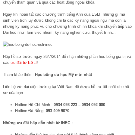
chuyến tham quan và qua các hoạt động ngoại khóa.
Ngay khi hoàn tất các chương trình tiếng Anh của ESLI, những gì mà
sinh viên tích lũy được không chỉ là các kỹ năng ngoại ngữ mà còn là
những kỹ năng phục vụ cho chương trình chính khóa khi chuyển tiếp vào
Đại học như: làm việc nhóm, kỹ năng nghiên cứu, thuyết trình…
Nộp hồ sơ trước ngày 26/7/2014 để nhận những phần học bổng giá trị và
các
ưu đãi từ ESLI
!
Tham khảo thêm:
Học bổng du học Mỹ mới nhất
Liên hệ với đại diện trường tại Việt Nam để được hỗ trợ tốt nhất cho hồ
sơ của bạn:
Hotline Hồ Chí Minh:
0934 093 223 – 0934 092 080
Hotline Đà Nẵng:
093 409 9070
Những ưu đãi hấp dẫn nhất từ INEC :
Hướng dẫn thủ tục xin visa với tỉ lệ thành công cao nhất