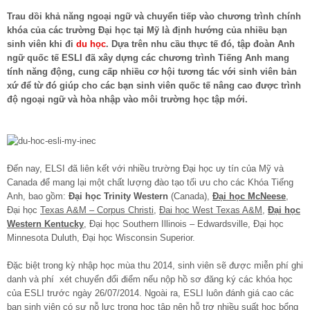
Trau dồi khả năng ngoại ngữ và chuyển tiếp vào chương trình chính
khóa của các trường Đại học tại Mỹ là định hướng của nhiều bạn
sinh viên khi đi
du học
. Dựa trên nhu cầu thực tế đó, tập đoàn Anh
ngữ quốc tế ESLI đã xây dựng các chương trình Tiếng Anh mang
tính năng động, cung cấp nhiều cơ hội tương tác với sinh viên bản
xứ để từ đó giúp cho các bạn sinh viên quốc tế nâng cao được trình
độ ngoại ngữ và hòa nhập vào môi trường học tập mới.
Đến nay, ELSI đã liên kết với nhiều trường Đại học uy tín của Mỹ và
Canada để mang lại một chất lượng đào tạo tối ưu cho các Khóa Tiếng
Anh, bao gồm:
Đại học Trinity Western
(Canada),
Đại học McNeese
,
Đại học
Texas A&M – Corpus Christi
,
Đai học West Texas A&M
,
Đại học
Western Kentucky
,
Đại học Southern Illinois – Edwardsville, Đại học
Minnesota Duluth, Đại học Wisconsin Superior.
Đặc biệt trong kỳ nhập học mùa thu 2014, sinh viên sẽ được miễn phí ghi
danh và phí xét chuyển đổi điểm nếu nộp hồ sơ đăng ký các khóa học
của ESLI trước ngày 26/07/2014. Ngoài ra, ESLI luôn đánh giá cao các
bạn sinh viên có sự nỗ lực trong học tập nên hỗ trợ nhiều suất học bổng