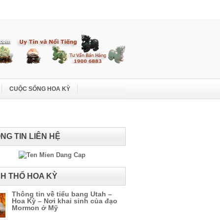
CUỘC SỐNG HOA KỲ
NG TIN LIÊN HỆ
H THỔ HOA KỲ
Thông tin về tiểu bang Utah –
Hoa Kỳ – Nơi khai sinh của đạo
Mormon ở Mỹ