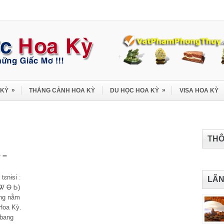
»
»
 KỲ
THẮNG CẢNH HOA KỲ
DU HỌC HOA KỲ
VISA HOA KỲ
THÔ
 –
tɛnɨsi ː
LÃN
 Ꮤ Ꮎ Ꮟ)
ang nằm
Hoa Kỳ.
 bang