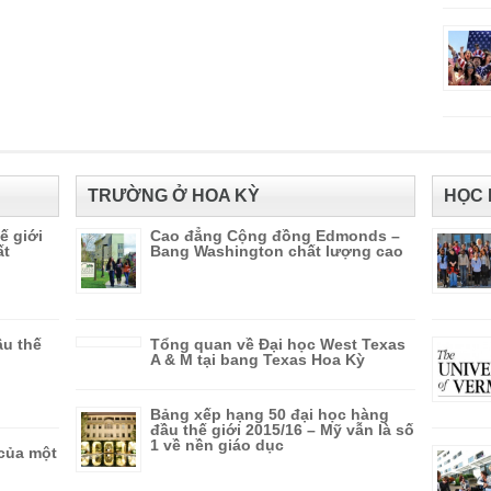
TRƯỜNG Ở HOA KỲ
HỌC 
ế giới
Cao đẳng Cộng đồng Edmonds –
ất
Bang Washington chất lượng cao
ầu thế
Tổng quan về Đại học West Texas
A & M tại bang Texas Hoa Kỳ
Bảng xếp hạng 50 đại học hàng
đầu thế giới 2015/16 – Mỹ vẫn là số
1 về nền giáo dục
của một