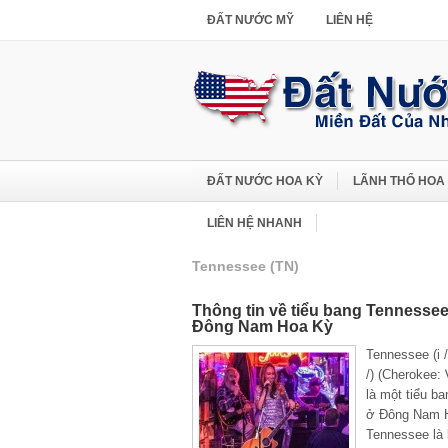
ĐẤT NƯỚC MỸ
LIÊN HỆ
ĐẤT NƯỚC HOA KỲ
LÃNH THỔ HOA
LIÊN HỆ NHANH
Tennessee (TN)
Thông tin về tiểu bang Tennessee
Đông Nam Hoa Kỳ
Tennessee (i / 
/) (Cherokee:
là một tiểu b
ở Đông Nam 
Tennessee là