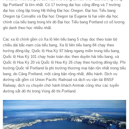
lập Portland” là lớn nhất. Có 17 trường đại học cộng đồng và 7 trường
đại học công lập trong Hệ thống Đại học Oregon. Đại học Tiểu bang
Oregon tại Corvallis và Đại học Oregon tại Eugene là hai viện đại học
chính của tiểu bang trong khi đó Đại học Tiểu bang Portland có số lượng
ghi danh theo học nhiều nhất.
Các xa lộ chính gồm có Xa lộ liên tiểu bang 5 chạy dọc theo toàn bộ
chiều dài bắc-nam của tiểu bang, Xa lộ liên tiểu bang 84 chạy theo
hướng đông-tây, Quốc lộ Hoa Kỳ 97 băng ngang miền trung tiểu bang,
Quốc lộ Hoa Kỳ 101 chạy hoàn toàn dọc theo duyên hải tiểu bang, và
Quốc lộ Hoa Kỳ 20 và Quốc lộ Hoa Kỳ 26 chạy theo hướng đông-tây. Phi
trường Quốc tế Portland là phi trường thương mại bận rộn nhất trong tiểu
bang, do Cảng Portland, một cảng bận rộng nhất, điều hành. Dịch vụ
đường sắt gồm có Union Pacific Railroad và dịch vụ vận tải BNSF
Railway, dịch vụ chuyên chở hành khách Amtrak cũng như các tuyến
đường sắt đô thị trong Vùng đô thị Portland.