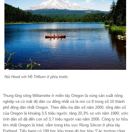
Núi Hood với Hồ Trillium ở phía trước.
Thung lũng sông Willamette ở miền tây Oregon là vùng sản xuất nông
nghiệp và có mật độ dân cư đông nhất và là nơi có 8 trong số 10 thành
phố đông dân nhất Oregon. Theo điều tra dân số năm 2000, tổng dân số
của Oregon là khoảng 3,5 triệu người, tăng 20,3% so với năm 1990; ước
tính dân số đã đến con số 3,7 triệu người vào năm 2006. Công ty tư hữu
lớn nhất Oregon là Intel, nằm trong khu vực Rừng Silicon ở phía tây
Portland. Tiểu bang có 199 học khu trong đó học khu “Các trường công