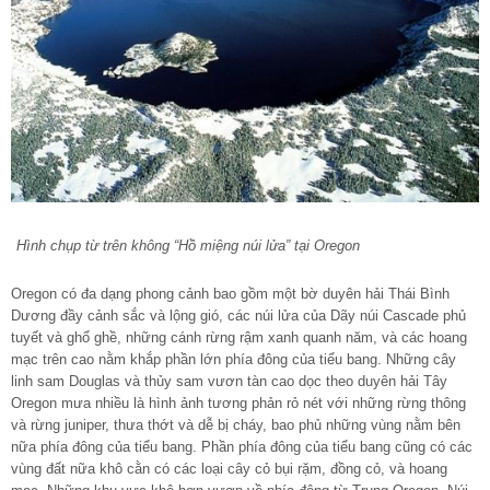
Hình chụp từ trên không “Hồ miệng núi lửa” tại Oregon
Oregon có đa dạng phong cảnh bao gồm một bờ duyên hải Thái Bình
Dương đầy cảnh sắc và lộng gió, các núi lửa của Dãy núi Cascade phủ
tuyết và ghổ ghề, những cánh rừng rậm xanh quanh năm, và các hoang
mạc trên cao nằm khắp phần lớn phía đông của tiểu bang. Những cây
linh sam Douglas và thủy sam vươn tàn cao dọc theo duyên hải Tây
Oregon mưa nhiều là hình ảnh tương phản rỏ nét với những rừng thông
và rừng juniper, thưa thớt và dễ bị cháy, bao phủ những vùng nằm bên
nữa phía đông của tiểu bang. Phần phía đông của tiểu bang cũng có các
vùng đất nữa khô cằn có các loại cây cỏ bụi rặm, đồng cỏ, và hoang