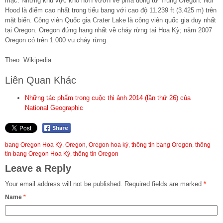
mạc. Những khu vực khô hơn vươn về phía đông từ Trung Oregon. Núi
Hood là điểm cao nhất trong tiểu bang với cao độ 11.239 ft (3.425 m) trên
mặt biển. Công viên Quốc gia Crater Lake là công viên quốc gia duy nhất
tại Oregon. Oregon đứng hạng nhất về cháy rừng tại Hoa Kỳ; năm 2007
Oregon có trên 1.000 vụ cháy rừng.
Theo Wikipedia
Liên Quan Khác
Những tác phẩm trong cuộc thi ảnh 2014 (lần thứ 26) của
National Geographic
bang Oregon Hoa Kỳ
,
Oregon
,
Oregon hoa kỳ
,
thông tin bang Oregon
,
thông
tin bang Oregon Hoa Kỳ
,
thông tin Oregon
Leave a Reply
Your email address will not be published.
Required fields are marked
*
Name
*