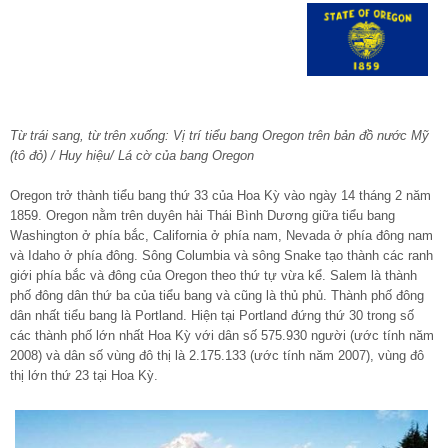
Từ trái sang, từ trên xuống: Vị trí tiểu bang Oregon trên bản đồ nước Mỹ
(tô đỏ) / Huy hiệu/ Lá cờ của bang Oregon
Oregon trở thành tiểu bang thứ 33 của Hoa Kỳ vào ngày 14 tháng 2 năm
1859. Oregon nằm trên duyên hải Thái Bình Dương giữa tiểu bang
Washington ở phía bắc, California ở phía nam, Nevada ở phía đông nam
và Idaho ở phía đông. Sông Columbia và sông Snake tạo thành các ranh
giới phía bắc và đông của Oregon theo thứ tự vừa kể. Salem là thành
phố đông dân thứ ba của tiểu bang và cũng là thủ phủ. Thành phố đông
dân nhất tiểu bang là Portland. Hiện tại Portland đứng thứ 30 trong số
các thành phố lớn nhất Hoa Kỳ với dân số 575.930 người (ước tính năm
2008) và dân số vùng đô thị là 2.175.133 (ước tính năm 2007), vùng đô
thị lớn thứ 23 tại Hoa Kỳ.