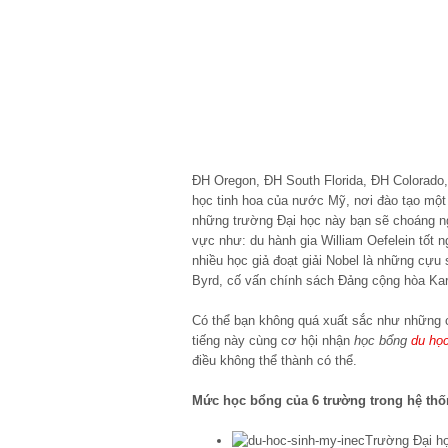
ĐH Oregon, ĐH South Florida, ĐH Colorad
học tinh hoa của nước Mỹ, nơi đào tạo một 
những trường Đại học này bạn sẽ choáng ng
vực như: du hành gia William Oefelein tốt 
nhiều học giả đoạt giải Nobel là những cựu 
Byrd, cố vấn chính sách Đảng cộng hòa Kar
Có thể bạn không quá xuất sắc như những c
tiếng này cùng cơ hội nhận
học bổng
du họ
điều không thể thành có thể.
Mức học bổng của 6 trường trong hệ thố
Trường Đại h