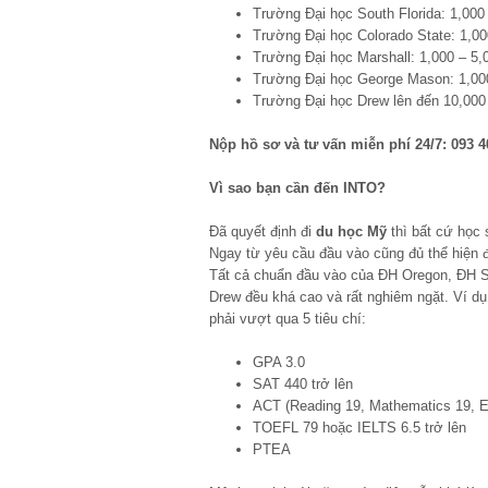
Trường Đại học South Florida: 1,00
Trường Đại học Colorado State: 1,0
Trường Đại học Marshall: 1,000 – 5
Trường Đại học George Mason: 1,00
Trường Đại học Drew lên đến 10,00
Nộp hồ sơ và tư vấn miễn phí 24/7: 093 4
Vì sao bạn cần đến INTO?
Đã quyết định đi
du học Mỹ
thì bất cứ học
Ngay từ yêu cầu đầu vào cũng đủ thể hiện 
Tất cả chuẩn đầu vào của ĐH Oregon, ĐH S
Drew đều khá cao và rất nghiêm ngặt. Ví dụ
phải vượt qua 5 tiêu chí:
GPA 3.0
SAT 440 trở lên
ACT (Reading 19, Mathematics 19, En
TOEFL 79 hoặc IELTS 6.5 trở lên
PTEA