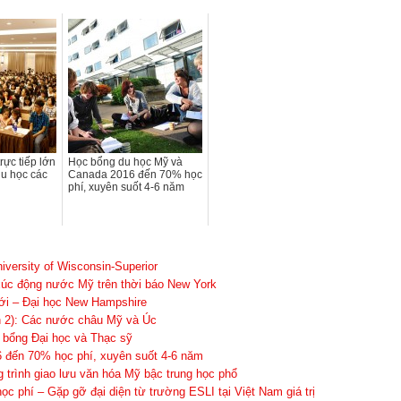
trực tiếp lớn
Học bổng du học Mỹ và
du học các
Canada 2016 đến 70% học
phí, xuyên suốt 4-6 năm
iversity of Wisconsin-Superior
xúc động nước Mỹ trên thời báo New York
iới – Đại học New Hampshire
n 2): Các nước châu Mỹ và Úc
 bổng Đại học và Thạc sỹ
 đến 70% học phí, xuyên suốt 4-6 năm
rình giao lưu văn hóa Mỹ bậc trung học phổ
 phí – Gặp gỡ đại diện từ trường ESLI tại Việt Nam giá trị