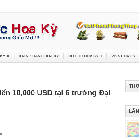
»
»
 KỲ
THẮNG CẢNH HOA KỲ
DU HỌC HOA KỲ
VISA HOA KỲ
THÔ
ến 10,000 USD tại 6 trường Đại
LÃN
on