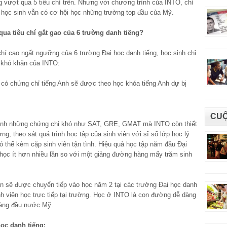
g vượt qua 5 tiêu chí trên. Nhưng với chương trình của INTO, chỉ
 học sinh vẫn có cơ hội học những trường top đầu của Mỹ.
ua tiêu chí gắt gao của 6 trường danh tiếng?
chí cao ngất ngưỡng của 6 trường Đại học danh tiếng, học sinh chỉ
 khó khăn của INTO:
ó chứng chỉ tiếng Anh sẽ được theo học khóa tiếng Anh dự bị
CUỘ
mình những chứng chỉ khó như SAT, GRE, GMAT mà INTO còn thiết
, theo sát quá trình học tập của sinh viên với sĩ số lớp học lý
ó thể kèm cặp sinh viên tận tình. Hiệu quả học tập năm đầu Đại
học ít hơn nhiều lần so với một giảng đường hàng mấy trăm sinh
ên sẽ được chuyển tiếp vào học năm 2 tại các trường Đại học danh
sinh viên học trực tiếp tại trường. Học ở INTO là con đường dễ dàng
hàng đầu nước Mỹ.
ọc danh tiếng: