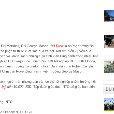
o, ĐH Marshall, ĐH George Mason, ĐH
Drew
là những trường Đại
bộ phận tri thức xuất sắc của xã hội. Khi tìm hiểu kỷ yếu của
ợp với danh sách những cựu sinh viên lừng danh trong nhiều lĩnh
nghiệp ĐH Oregon, cựu giám đốc FBI tốt nghiệp ĐH South Florida,
sinh viên trường Colorado, nghị sĩ Đảng dân chủ Robert Carlyle
l Christian Rove từng là sinh viên trường George Mason…
on người trên nhưng bạn vẫn có thể tốt nghiệp nhóm trường nổi
c Mỹ
đến 10,000 USD
. Tập đoàn giáo dục INTO sẽ giúp bạn biến
DU 
ng INTO:
ọc Oregon: 9,000 USD