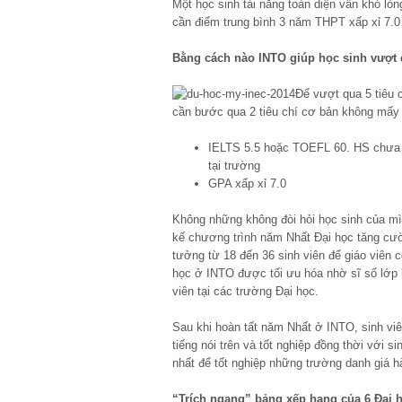
Một học sinh tài năng toàn diện vẫn khó lòn
cần điểm trung bình 3 năm THPT xấp xỉ 7.0
Bằng cách nào INTO giúp học sinh vượt q
Để vượt qua 5 tiêu 
cần bước qua 2 tiêu chí cơ bản không mấy
IELTS 5.5 hoặc TOEFL 60. HS chưa c
tại trường
GPA xấp xỉ 7.0
Không những không đòi hỏi học sinh của 
kế chương trình năm Nhất Đại học tăng cường
tưởng từ 18 đến 36 sinh viên để giáo viên c
học ở INTO được tối ưu hóa nhờ sĩ số lớp 
viên tại các trường Đại học.
Sau khi hoàn tất năm Nhất ở INTO, sinh vi
tiếng nói trên và tốt nghiệp đồng thời với 
nhất để tốt nghiệp những trường danh giá 
“Trích ngang” bảng xếp hạng của 6 Đại h