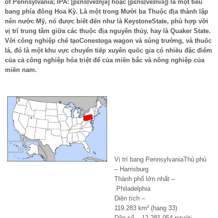
of Pennsylvania; IPA: [pɛnsl̩veɪnjə] hoặc [pɛnsl̩veɪniə]) là một tiểu
bang phía đông Hoa Kỳ. Là một trong Mười ba Thuộc địa thành lập
nên nước Mỹ, nó được biết đến như là KeystoneState, phù hợp với
vị trí trung tâm giữa các thuộc địa nguyên thủy, hay là Quaker State.
Với công nghiệp chế tạoConestoga wagon và súng trường, và thuốc
lá, đó là một khu vực chuyển tiếp xuyên quốc gia có nhiều đặc điểm
của cả công nghiệp hóa triệt để của miền bắc và nông nghiệp của
miền nam.
Vị trí bang PennsylvaniaThủ phủ
– Harrisburg
Thành phố lớn nhất –
Philadelphia
Diện tích –
119.283 km² (hạng 33)
Dân số – 12.281.054 người