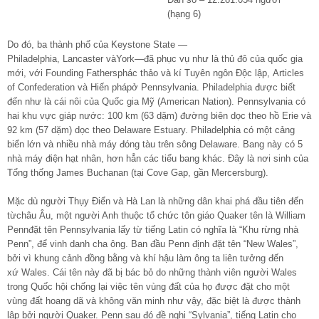
(hạng 6)
Do đó, ba thành phố của Keystone State —
Philadelphia, Lancaster vàYork—đã phục vụ như là thủ đô của quốc gia
mới, với Founding Fathersphác thảo và kí Tuyên ngôn Độc lập, Articles
of Confederation và Hiến phápở Pennsylvania. Philadelphia được biết
đến như là cái nôi của Quốc gia Mỹ (American Nation). Pennsylvania có
hai khu vực giáp nước: 100 km (63 dặm) đường biên dọc theo hồ Erie và
92 km (57 dặm) dọc theo Delaware Estuary. Philadelphia có một cảng
biển lớn và nhiều nhà máy đóng tàu trên sông Delaware. Bang này có 5
nhà máy điện hạt nhân, hơn hẳn các tiểu bang khác. Đây là nơi sinh của
Tổng thống James Buchanan (tại Cove Gap, gần Mercersburg).
Mặc dù người Thụy Điển và Hà Lan là những dân khai phá đầu tiên đến
từchâu Âu, một người Anh thuộc tổ chức tôn giáo Quaker tên là William
Pennđặt tên Pennsylvania lấy từ tiếng Latin có nghĩa là “Khu rừng nhà
Penn”, để vinh danh cha ông. Ban đầu Penn định đặt tên “New Wales”,
bởi vì khung cảnh đồng bằng và khí hậu làm ông ta liên tưởng đến
xứ Wales. Cái tên này đã bị bác bỏ do những thành viên người Wales
trong Quốc hội chống lại việc tên vùng đất của họ được đặt cho một
vùng đất hoang dã và không văn minh như vậy, đặc biệt là được thành
lập bởi người Quaker. Penn sau đó đề nghị “Sylvania”, tiếng Latin cho