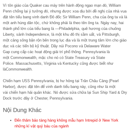
Vì tôn giáo của Quaker cau mày trên hành động ngạo mạn đó, William
Penn chống lại ý tưởng đó, nhưng được xoa dịu bởi đề nghị của nhà vua
đặt tên tiểu bang vinh danh Đô đốc Sir William Penn, cha của ông ta và là
một anh hùng dân tộc, chứ không phải là theo tên ông ta. Ngày nay, hai
thành phố lớn của tiểu bang là —Philadelphia, quê hương của chuông
Liberty, sảnh Independence, là một khu đô thị sầm uất, và Pittsburgh,
một cảng sông bận rộn bên trong lục địa và là một trung tâm lớn cho giáo
dục và các tiến bộ kỹ thuật. Dãy núi Pocono và Delaware Water
Gap cung cấp các hoạt động giải trí phổ thông. Pennsylvania là
một Commonwealth, mặc cho nó có State Treasury và State
Police. Massachusetts, Virginia và Kentucky cũng được biết như
làCommonwealth.
Chiến hạm USS Pennsylvania, bị hư hỏng tại Trân Châu Cảng (Pearl
Harbor), được đặt tên để vinh danh tiểu bang này, cũng như là một
vài chiến hạm hải quân khác. Nó được sửa chữa lại Sun Ship Yard & Dry
Dock trước đây ở Chester, Pennsylvania.
Nội Dung Khác
Đến thăm bảo tàng hàng không mẫu hạm Intrepid ở New York
những kỉ vật quý báu của ngành