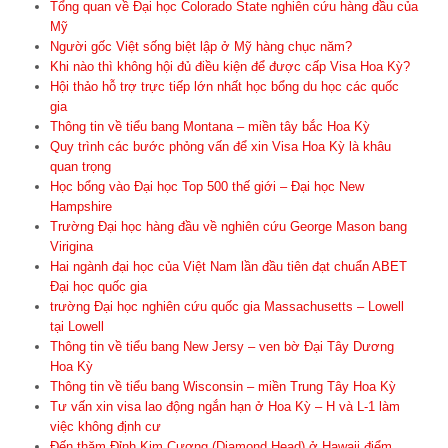
Tổng quan về Đại học Colorado State nghiên cứu hàng đầu của
Mỹ
Người gốc Việt sống biệt lập ở Mỹ hàng chục năm?
Khi nào thì không hội đủ điều kiện để được cấp Visa Hoa Kỳ?
Hội thảo hỗ trợ trực tiếp lớn nhất học bổng du học các quốc
gia
Thông tin về tiểu bang Montana – miền tây bắc Hoa Kỳ
Quy trình các bước phỏng vấn để xin Visa Hoa Kỳ là khâu
quan trọng
Học bổng vào Đại học Top 500 thế giới – Đại học New
Hampshire
Trường Đại học hàng đầu về nghiên cứu George Mason bang
Virigina
Hai ngành đại học của Việt Nam lần đầu tiên đạt chuẩn ABET
Đại học quốc gia
trường Đại học nghiên cứu quốc gia Massachusetts – Lowell
tại Lowell
Thông tin về tiểu bang New Jersy – ven bờ Đại Tây Dương
Hoa Kỳ
Thông tin về tiểu bang Wisconsin – miền Trung Tây Hoa Kỳ
Tư vấn xin visa lao động ngắn hạn ở Hoa Kỳ – H và L-1 làm
việc không định cư
Đến thăm Đỉnh Kim Cương (Diamond Head) ở Hawaii điểm