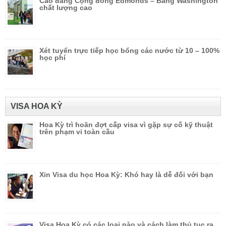
Cao đẳng Cộng đồng Edmonds – Bang Washington
chất lượng cao
Xét tuyển trực tiếp học bổng các nước từ 10 – 100%
học phí
VISA HOA KỲ
Hoa Kỳ trì hoãn đợt cấp visa vì gặp sự cố kỹ thuật
trên phạm vi toàn cầu
Xin Visa du học Hoa Kỳ: Khó hay là dễ đối với bạn
Visa Hoa Kỳ có các loại nào và cách làm thủ tục ra