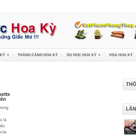
»
»
 KỲ
THẮNG CẢNH HOA KỲ
DU HỌC HOA KỲ
VISA HOA KỲ
THÔ
setts
iên
ượng
LÃN
s là
iểu
 của