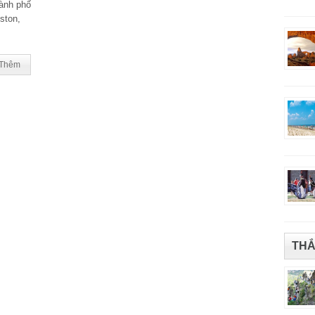
ành phố
ston,
Thêm
THẮ