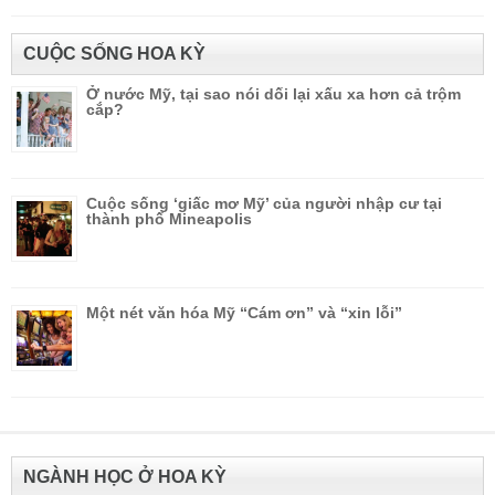
CUỘC SỐNG HOA KỲ
Ở nước Mỹ, tại sao nói dối lại xấu xa hơn cả trộm
cắp?
Cuộc sống ‘giấc mơ Mỹ’ của người nhập cư tại
thành phố Mineapolis
Một nét văn hóa Mỹ “Cám ơn” và “xin lỗi”
NGÀNH HỌC Ở HOA KỲ