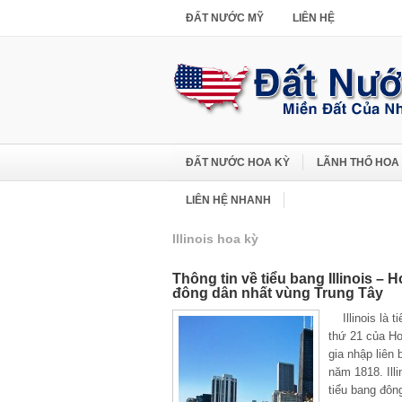
ĐẤT NƯỚC MỸ
LIÊN HỆ
ĐẤT NƯỚC HOA KỲ
LÃNH THỔ HOA
LIÊN HỆ NHANH
Illinois hoa kỳ
Thông tin về tiểu bang Illinois – 
đông dân nhất vùng Trung Tây
Illinois là t
thứ 21 của H
gia nhập liên 
năm 1818. Illi
tiểu bang đôn