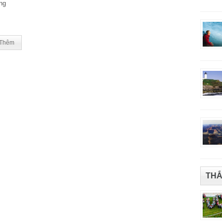
ng
Thêm
THẮ