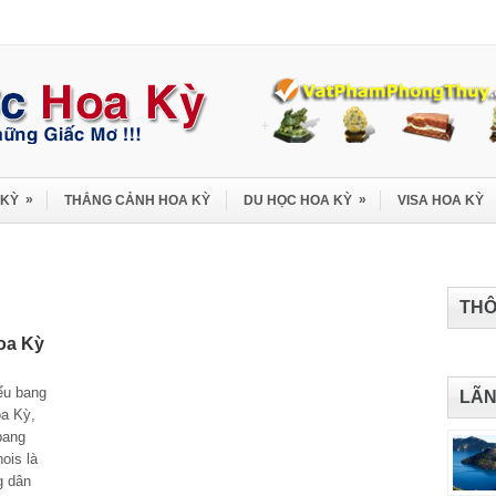
»
»
 KỲ
THẮNG CẢNH HOA KỲ
DU HỌC HOA KỲ
VISA HOA KỲ
THÔ
Hoa Kỳ
iểu bang
LÃN
oa Kỳ,
bang
nois là
g dân