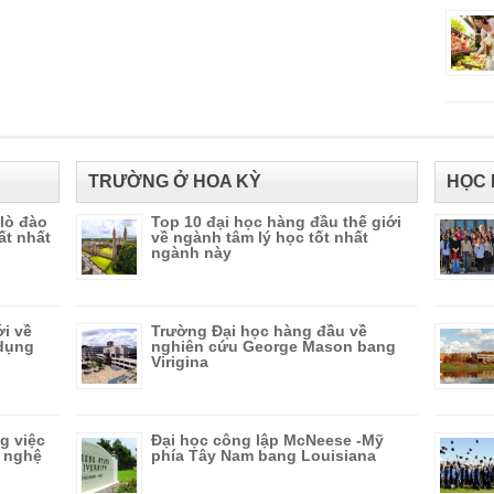
TRƯỜNG Ở HOA KỲ
HỌC 
 lò đào
Top 10 đại học hàng đầu thế giới
ất nhất
về ngành tâm lý học tốt nhất
ngành này
ới về
Trường Đại học hàng đầu về
 dụng
nghiên cứu George Mason bang
Virigina
g việc
Đại học công lập McNeese -Mỹ
g nghệ
phía Tây Nam bang Louisiana