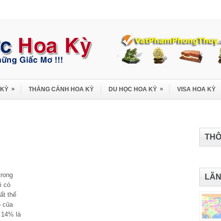
»
»
 KỲ
THẮNG CẢNH HOA KỲ
DU HỌC HOA KỲ
VISA HOA KỲ
THÔ
trong
LÃN
i có
ất thế
5 của
 14% là