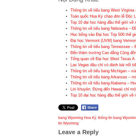
Thông tin về tiểu bang West Virgini
Toàn quốc Hoa Kỳ chào đón lễ Độc L
Top 10 đại học hàng đầu thế giới về 
Thông tin về tiểu bang Nebraska – 
Học bổng vào Đại học Top 500 thế g
Đại học Vermont (UVM) bang Vermont
Thông tin về tiểu bang Tennessee 
Đến thăm trường Cao đẳng Cộng đồn
Tổng quan về Đại học West Texas A
Las Vegas đâu chỉ có đánh bài nổi tiế
Thông tin về tiểu bang Michigan – 
Thông tin về tiểu bang Arkansas – 
Thông tin về tiểu bang Alabama – H
Lời khuyên: Đừng đến Hawaii chỉ một
Top 10 đại học hàng đầu thế giới về 
bang Wyoming Hoa Kỳ
,
thông tin bang Wyomi
tin Wyoming
Leave a Reply