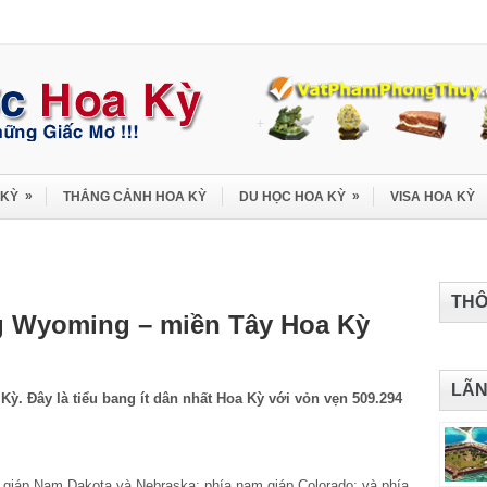
»
»
 KỲ
THẮNG CẢNH HOA KỲ
DU HỌC HOA KỲ
VISA HOA KỲ
THÔ
ng Wyoming – miền Tây Hoa Kỳ
LÃN
ỳ. Đây là tiểu bang ít dân nhất Hoa Kỳ với vỏn vẹn 509.294
 giáp Nam Dakota và Nebraska; phía nam giáp Colorado; và phía