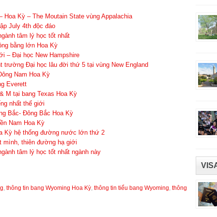
a – Hoa Kỳ – The Moutain State vùng Appalachia
ập July 4th độc đáo
ngành tâm lý học tốt nhất
Đồng bằng lớn Hoa Kỳ
iới – Đại học New Hampshire
 trường Đại học lâu đời thứ 5 tại vùng New England
– Đông Nam Hoa Kỳ
g Everett
 & M tại bang Texas Hoa Kỳ
ng nhất thế giới
vùng Bắc- Đông Bắc Hoa Kỳ
miền Nam Hoa Kỳ
oa Kỳ hệ thống đường nước lớn thứ 2
 mình, thiên đường hạ giới
ngành tâm lý học tốt nhất ngành này
VIS
ng
,
thông tin bang Wyoming Hoa Kỳ
,
thông tin tiểu bang Wyoming
,
thông