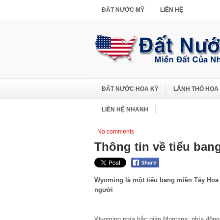
ĐẤT NƯỚC MỸ
LIÊN HỆ
ĐẤT NƯỚC HOA KỲ
LÃNH THỔ HOA
LIÊN HỆ NHANH
No comments
Thông tin về tiểu ba
Wyoming là một tiểu bang miền Tây Hoa K
người
Wyoming phía bắc giáp Montana; phía đông