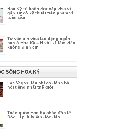
Hoa Kỳ trì hoãn đợt cấp visa vì
gặp sự cố kỹ thuật trên phạm vi
toàn cầu
Tư vấn xin visa lao động ngắn
hạn ở Hoa Kỳ – H và L-1 làm việc
không định cư
C SỐNG HOA KỲ
Las Vegas đâu chỉ có đánh bài
nổi tiếng nhất thế giới
Toàn quốc Hoa Kỳ chào đón lễ
Độc Lập July 4th độc đáo