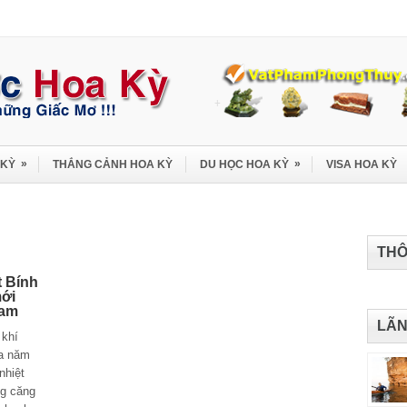
»
»
 KỲ
THẮNG CẢNH HOA KỲ
DU HỌC HOA KỲ
VISA HOA KỲ
THÔ
t Bính
mới
Nam
LÃN
khí
a năm
nhiệt
ng căng