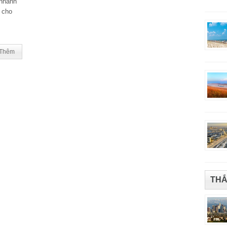
 nhanh
 cho
Thêm
THẮ