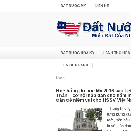
ĐẤT NƯỚC MỸ
LIÊN HỆ
ĐẤT NƯỚC HOA KỲ
LÃNH THỔ HOA
LIÊN HỆ NHANH
inec
Học bổng du học Mỹ 2016 sau Tế
Thân – cơ hội hấp dẫn cho năm 
tràn trề niềm vui cho HSSV Việt 
Trong không 
tưng bừng củ
mới, sẵn bầu 
huyết còn đa