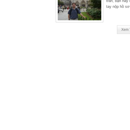
tràn, bạn hãy
tay nộp hồ sơ
Xem 