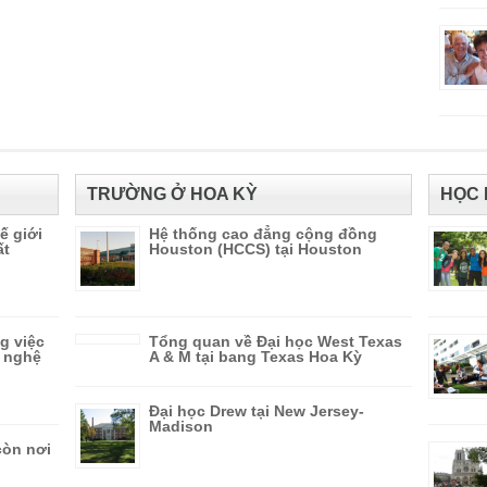
TRƯỜNG Ở HOA KỲ
HỌC 
ế giới
Hệ thống cao đẳng cộng đồng
ất
Houston (HCCS) tại Houston
g việc
Tổng quan về Đại học West Texas
g nghệ
A & M tại bang Texas Hoa Kỳ
Đại học Drew tại New Jersey-
Madison
còn nơi