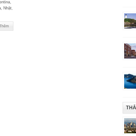
entina,
a, Nhật,
Thêm
THẮ