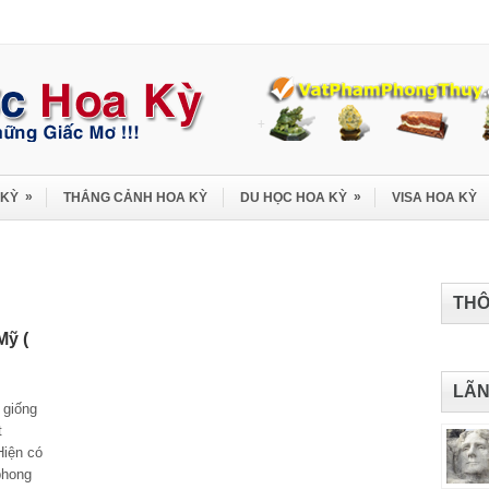
»
»
 KỲ
THẮNG CẢNH HOA KỲ
DU HỌC HOA KỲ
VISA HOA KỲ
THÔ
Mỹ (
LÃN
 giống
t
Hiện có
phong