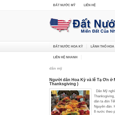
ĐẤT NƯỚC MỸ
LIÊN HỆ
ĐẤT NƯỚC HOA KỲ
LÃNH THỔ HOA
LIÊN HỆ NHANH
dân mỹ
Người dân Hoa Kỳ và lễ Tạ Ơn ở 
Thanksgiving )
Dân Mỹ nghỉ
Thanksgiving,
dân ta đón Tế
Nguyên đán. 
8 nước theo 