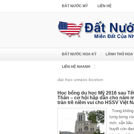
ĐẤT NƯỚC MỸ
LIÊN HỆ
ĐẤT NƯỚC HOA KỲ
LÃNH THỔ HOA
LIÊN HỆ NHANH
đại học umass boston
Học bổng du học Mỹ 2016 sau Tế
Thân – cơ hội hấp dẫn cho năm 
tràn trề niềm vui cho HSSV Việt 
Trong không 
tưng bừng củ
mới, sẵn bầu 
huyết còn đa