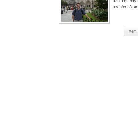
tràn, bạn hãy
tay nộp hồ sơ
Xem 