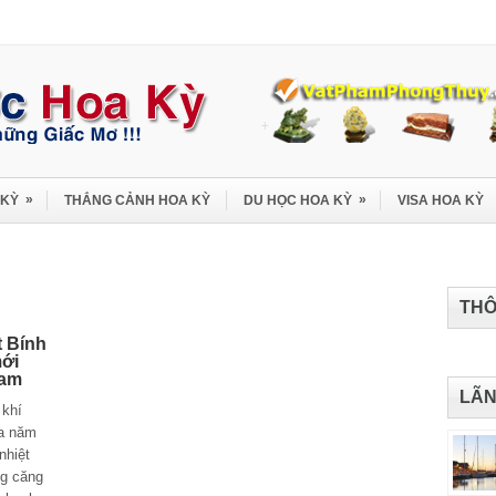
»
»
 KỲ
THẮNG CẢNH HOA KỲ
DU HỌC HOA KỲ
VISA HOA KỲ
THÔ
t Bính
mới
Nam
LÃN
khí
a năm
nhiệt
ng căng