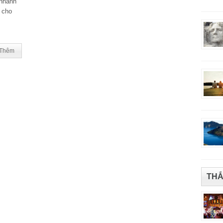
 nhanh
 cho
Thêm
THẮ